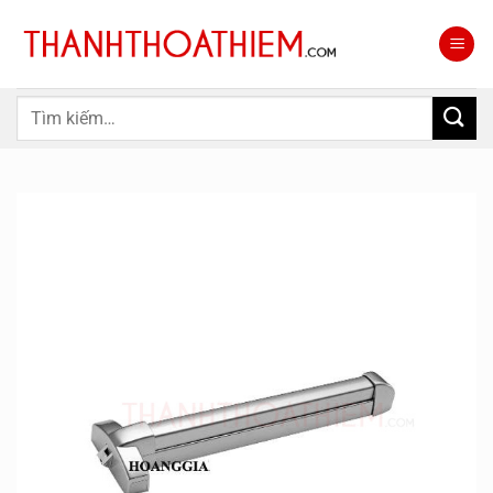
Bỏ
qua
nội
dung
Tìm
kiếm: