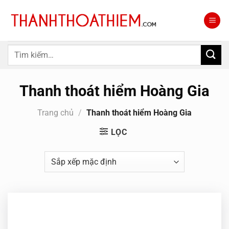
Bỏ
qua
nội
dung
Tìm
kiếm:
Thanh thoát hiểm Hoàng Gia
Trang chủ
/
Thanh thoát hiểm Hoàng Gia
LỌC