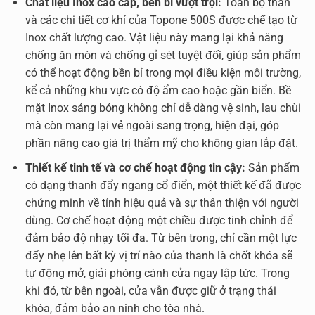
Chất liệu Inox cao cấp, bền bỉ vượt trội:
Toàn bộ thân
và các chi tiết cơ khí của Topone 500S được chế tạo từ
Inox chất lượng cao. Vật liệu này mang lại khả năng
chống ăn mòn và chống gỉ sét tuyệt đối, giúp sản phẩm
có thể hoạt động bền bỉ trong mọi điều kiện môi trường,
kể cả những khu vực có độ ẩm cao hoặc gần biển. Bề
mặt Inox sáng bóng không chỉ dễ dàng vệ sinh, lau chùi
mà còn mang lại vẻ ngoài sang trọng, hiện đại, góp
phần nâng cao giá trị thẩm mỹ cho không gian lắp đặt.
Thiết kế tinh tế và cơ chế hoạt động tin cậy:
Sản phẩm
có dạng thanh đẩy ngang cổ điển, một thiết kế đã được
chứng minh về tính hiệu quả và sự thân thiện với người
dùng. Cơ chế hoạt động một chiều được tinh chỉnh để
đảm bảo độ nhạy tối đa. Từ bên trong, chỉ cần một lực
đẩy nhẹ lên bất kỳ vị trí nào của thanh là chốt khóa sẽ
tự động mở, giải phóng cánh cửa ngay lập tức. Trong
khi đó, từ bên ngoài, cửa vẫn được giữ ở trạng thái
khóa, đảm bảo an ninh cho tòa nhà.